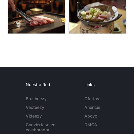
Nuestra Red
Links
Brusheezy
Ofertas
Vecteezy
Anuncie
Videezy
Apoyo
Conviértase en
DMCA
colaborador