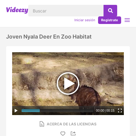
Iniciar sesión
Regístrate
Joven Nyala Deer En Zoo Habitat
00:00
|
00:15
ACERCA DE LAS LICENCIAS