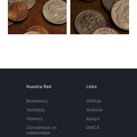
Nuestra Red
Links
Brusheezy
Ofertas
Vecteezy
Anuncie
Videezy
Apoyo
Conviértase en
DMCA
colaborador