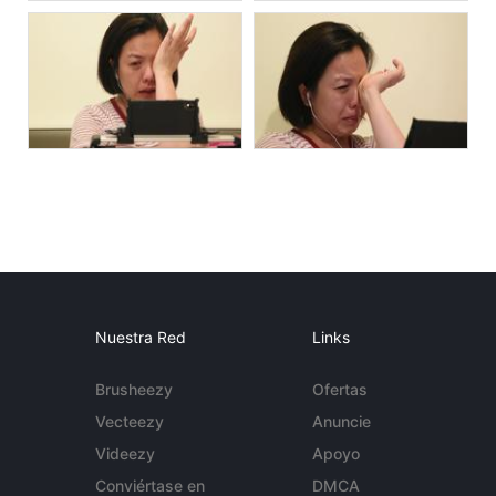
Nuestra Red
Links
Brusheezy
Ofertas
Vecteezy
Anuncie
Videezy
Apoyo
Conviértase en
DMCA