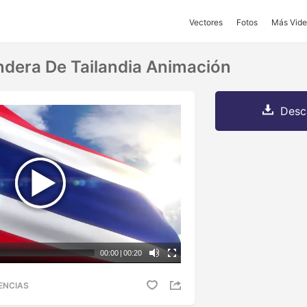
Vectores
Fotos
Más Vide
dera De Tailandia Animación
Desc
00:00
|
00:20
ENCIAS