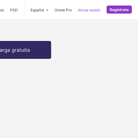
Regístrate
os
PSD
Español
Únete Pro
Iniciar sesión
arga gratuita