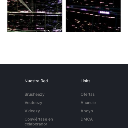
Nuestra Red
Links
Brusheezy
Ofertas
Vecteezy
Anuncie
Videezy
Apoyo
Conviértase en
DMCA
colaborador