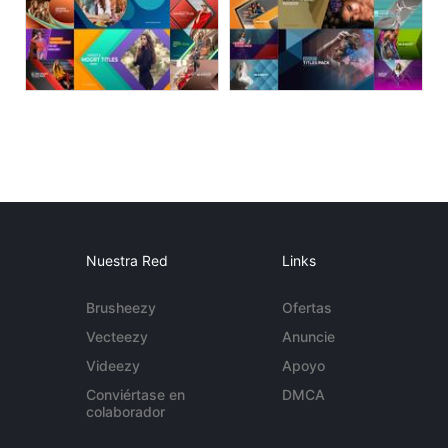
Nuestra Red
Links
Brusheezy
Ofertas
Vecteezy
Anuncie
Videezy
Apoyo
Conviértase en
DMCA
colaborador