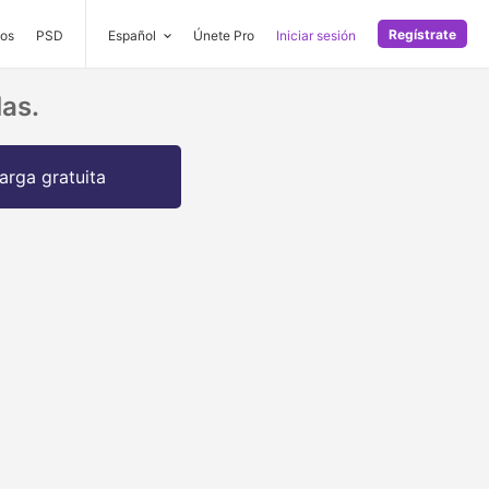
Regístrate
os
PSD
Español
Únete Pro
Iniciar sesión
las.
arga gratuita