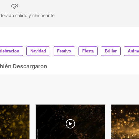
 dorado cálido y chispeante
elebracion
Navidad
Festivo
Fiesta
Brillar
Anim
mbién Descargaron