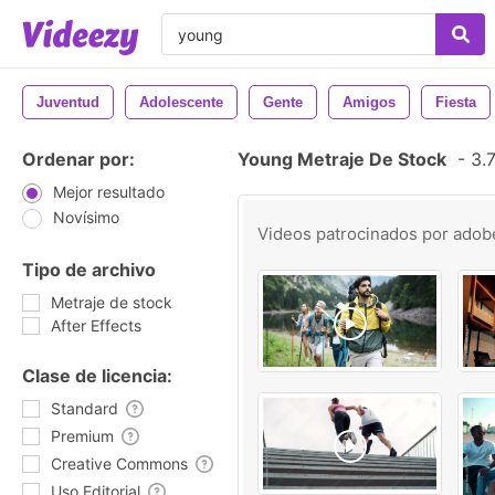
Juventud
Adolescente
Gente
Amigos
Fiesta
Ordenar por:
Young Metraje De Stock
-
3.7
Mejor resultado
Novísimo
Videos patrocinados por
adob
Tipo de archivo
Metraje de stock
After Effects
Clase de licencia:
Standard
Premium
Creative Commons
Uso Editorial