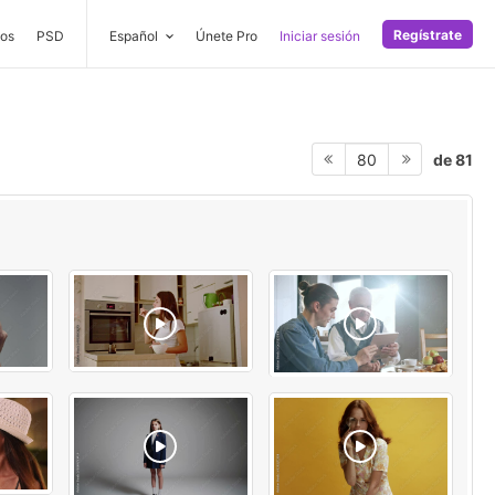
Regístrate
os
PSD
Español
Únete Pro
Iniciar sesión
de 81
80