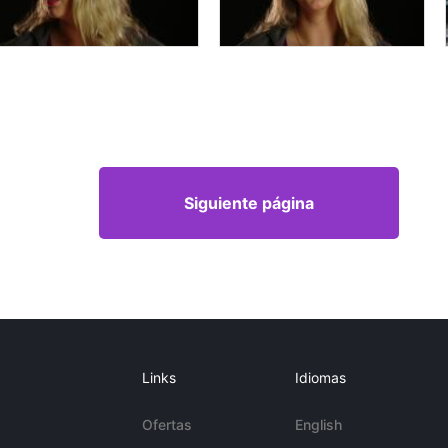
Siguiente página
Links
Idiomas
Ofertas
English