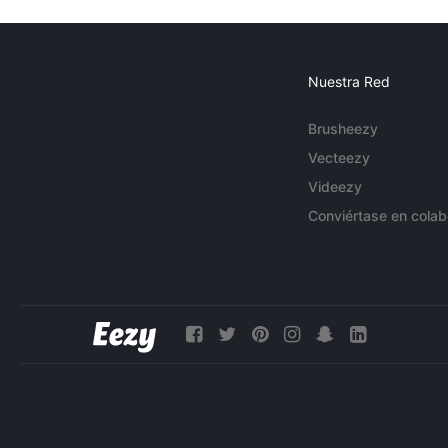
Nuestra Red
Brusheezy
Vecteezy
Videezy
Conviértase en colab