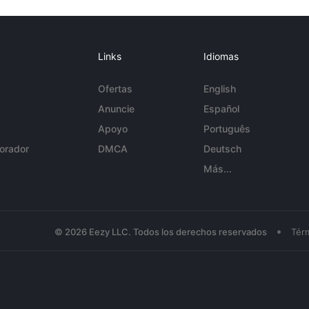
Links
Idiomas
Ofertas
English
Anuncie
Español
Apoyo
Português
orador
DMCA
Deutsch
Más...
•
© 2026 Eezy LLC. Todos los derechos reservados
Tér