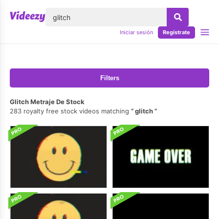
lose
Iniciar sesión
Regístrate
Filters
Glitch Metraje De Stock
283 royalty free stock videos matching
glitch