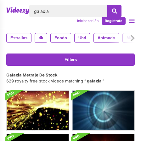
lose
Iniciar sesión
Regístrate
Estrellas
4k
Fondo
Uhd
Animado
Movimi
Filters
Galaxia Metraje De Stock
629 royalty free stock videos matching
galaxia